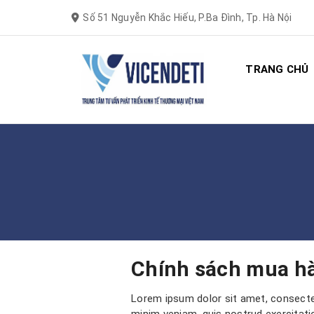
Số 51 Nguyễn Khắc Hiếu, P.Ba Đình, Tp. Hà Nội
TRANG CHỦ
Chính sách mua h
Lorem ipsum dolor sit amet, consectet
minim veniam, quis nostrud exercitatio