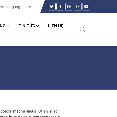
ect Language
▼
ĂNG
TIN TỨC
LIÊN HỆ
 dolore magna aliqua. Ut enim ad
te irure dolor in reprehenderit in