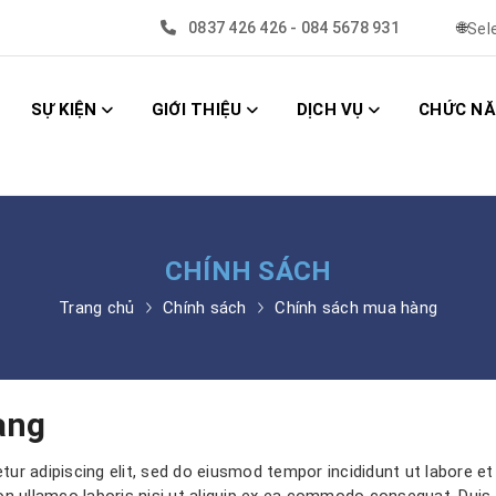
0837 426 426 - 084 5678 931
🌐
Sel
SỰ KIỆN
GIỚI THIỆU
DỊCH VỤ
CHỨC N
CHÍNH SÁCH
Trang chủ
Chính sách
Chính sách mua hàng
àng
ur adipiscing elit, sed do eiusmod tempor incididunt ut labore et
n ullamco laboris nisi ut aliquip ex ea commodo consequat. Duis au