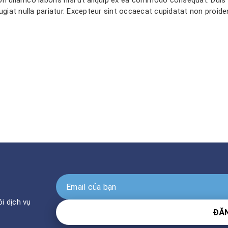
ugiat nulla pariatur. Excepteur sint occaecat cupidatat non proiden
i dịch vụ
ĐĂN