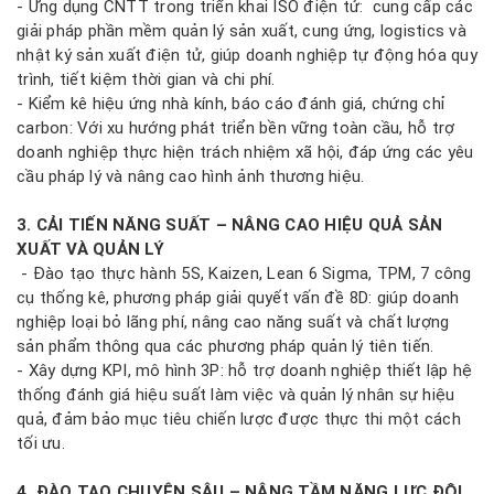
- Ứng dụng CNTT trong triển khai ISO điện tử: cung cấp các
giải pháp phần mềm quản lý sản xuất, cung ứng, logistics và
nhật ký sản xuất điện tử, giúp doanh nghiệp tự động hóa quy
trình, tiết kiệm thời gian và chi phí.
- Kiểm kê hiệu ứng nhà kính, báo cáo đánh giá, chứng chỉ
carbon: Với xu hướng phát triển bền vững toàn cầu, hỗ trợ
doanh nghiệp thực hiện trách nhiệm xã hội, đáp ứng các yêu
cầu pháp lý và nâng cao hình ảnh thương hiệu.
3. CẢI TIẾN NĂNG SUẤT – NÂNG CAO HIỆU QUẢ SẢN
XUẤT VÀ QUẢN LÝ
- Đào tạo thực hành 5S, Kaizen, Lean 6 Sigma, TPM, 7 công
cụ thống kê, phương pháp giải quyết vấn đề 8D: giúp doanh
nghiệp loại bỏ lãng phí, nâng cao năng suất và chất lượng
sản phẩm thông qua các phương pháp quản lý tiên tiến.
- Xây dựng KPI, mô hình 3P: hỗ trợ doanh nghiệp thiết lập hệ
thống đánh giá hiệu suất làm việc và quản lý nhân sự hiệu
quả, đảm bảo mục tiêu chiến lược được thực thi một cách
tối ưu.
4. ĐÀO TẠO CHUYÊN SÂU – NÂNG TẦM NĂNG LỰC ĐỘI