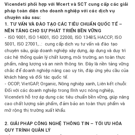
Vicendeti phối hợp với Wcert và SCT cung cấp các giải
pháp toàn diện cho doanh nghiệp với các dịch vụ
chuyên sâu sau:
1. TƯ VẤN VÀ ĐÀO TẠO CÁC TIÊU CHUẨN QUỐC TẾ –
NỀN TẢNG CHO SỰ PHÁT TRIỂN BỀN VỮNG
- ISO 9001, ISO 14001, ISO 22000, ISO 13485, HACCP, ISO
5001, ISO 27001,…: cung cấp dịch vụ tư vấn và đào tạo
chuyên sâu, giúp doanh nghiệp xây dựng, áp dụng và duy trì
các hệ thống quản lý chất lượng, môi trường, an toàn thực
phẩm, năng lượng và an ninh thông tin. Đây là nền tảng vững
chắc để doanh nghiệp nâng cao uy tín, đáp ứng yêu cầu của
khách hàng và đối tác quốc tế.
- OCOP, VietGAP, Organic, Nông nghiệp xanh, Liên kết chuỗi:
Đối với các doanh nghiệp trong lĩnh vực nông nghiệp,
Vicendeti hỗ trợ áp dụng các tiêu chuẩn bền vững, giúp nâng
cao chất lượng sản phẩm, đảm bảo an toàn thực phẩm và
mở rộng thị trường xuất khẩu.
2. GIẢI PHÁP CÔNG NGHỆ THÔNG TIN – TỐI ƯU HÓA
QUY TRÌNH QUẢN LÝ